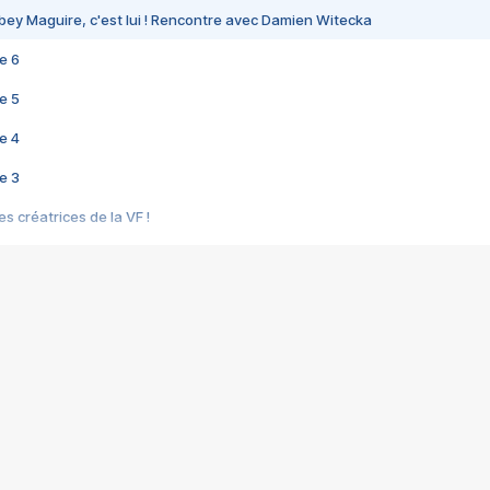
bey Maguire, c'est lui ! Rencontre avec Damien Witecka
e 6
e 5
e 4
e 3
s créatrices de la VF !
e 2
e 1
e Mektoub My Love arrive enfin ! Rencontre avec Shaïn Boumedine et Sal
i : après Toni en famille
elle réalise le bouleversant Dites lui que je l'aime
ais ! Rencontre autour de Vie privée de Rebecca Zlotowski