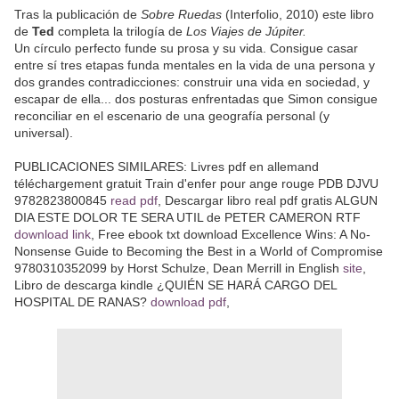
Tras la publicación de
Sobre Ruedas
(Interfolio, 2010) este libro
de
Ted
completa la trilogía de
Los Viajes de Júpiter.
Un círculo perfecto funde su prosa y su vida. Consigue casar
entre sí tres etapas funda mentales en la vida de una persona y
dos grandes contradicciones: construir una vida en sociedad, y
escapar de ella... dos posturas enfrentadas que Simon consigue
reconciliar en el escenario de una geografía personal (y
universal).
PUBLICACIONES SIMILARES: Livres pdf en allemand
téléchargement gratuit Train d'enfer pour ange rouge PDB DJVU
9782823800845
read pdf
, Descargar libro real pdf gratis ALGUN
DIA ESTE DOLOR TE SERA UTIL de PETER CAMERON RTF
download link
, Free ebook txt download Excellence Wins: A No-
Nonsense Guide to Becoming the Best in a World of Compromise
9780310352099 by Horst Schulze, Dean Merrill in English
site
,
Libro de descarga kindle ¿QUIÉN SE HARÁ CARGO DEL
HOSPITAL DE RANAS?
download pdf
,