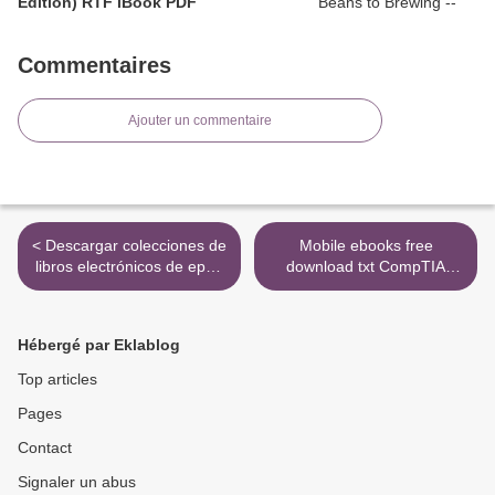
Edition) RTF iBook PDF
Commentaires
Ajouter un commentaire
< Descargar colecciones de
Mobile ebooks free
libros electrónicos de epub
download txt CompTIA
EL PEQUEÑO LIBRO DE
Linux+ Study Guide: Exam
LA MEDITACION: 10
XK0-004 >
MINUTOS AL DIA PARA
Hébergé par Eklablog
ESTAR R ELAJADO,
DESPIERTO Y CREATIVO
Top articles
9788484458135 de
Pages
PATRIZIA COLLARD
(Spanish Editio
Contact
Signaler un abus