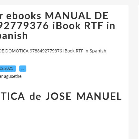
gar ebooks MANUAL DE
779376 iBook RTF in
panish
 DE DOMOTICA 9788492779376 iBook RTF in Spanish
02.2021
…
ar aguxethe
ICA de JOSE MANUEL