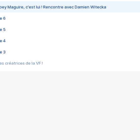
bey Maguire, c'est lui ! Rencontre avec Damien Witecka
e 6
e 5
e 4
e 3
s créatrices de la VF !
e 2
e 1
e Mektoub My Love arrive enfin ! Rencontre avec Shaïn Boumedine et Sal
i : après Toni en famille
elle réalise le bouleversant Dites lui que je l'aime
ais ! Rencontre autour de Vie privée de Rebecca Zlotowski