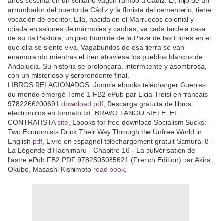
años sesenta en un solitario vagón rumbo a Cádiz. Él, hijo de un
arrumbador del puerto de Cádiz y la florista del cementerio, tiene
vocación de escritor. Ella, nacida en el Marruecos colonial y
criada en salones de mármoles y caobas, va cada tarde a casa
de su tía Pastora, un piso humilde de la Plaza de las Flores en el
que ella se siente viva. Vagabundos de esa tierra se van
enamorando mientras el tren atraviesa los pueblos blancos de
Andalucía. Su historia se prolongará, intermitente y asombrosa,
con un misterioso y sorprendente final.
LIBROS RELACIONADOS: Joomla ebooks télécharger Guerres
du monde émergé Tome 1 FB2 ePub par Licia Troisi en francais
9782266200691
download pdf
, Descarga gratuita de libros
electrónicos en formato txt. BRAVO TANGO SIETE: EL
CONTRATISTA
site
, Ebooks for free download Socialism Sucks:
Two Economists Drink Their Way Through the Unfree World in
English
pdf
, Livre en espagnol téléchargement gratuit Samurai 8 -
La Légende d'Hachimaru - Chapitre 16 - La pulvérisation de
l'astre ePub FB2 PDF 9782505085621 (French Edition) par Akira
Okubo, Masashi Kishimoto
read book
,