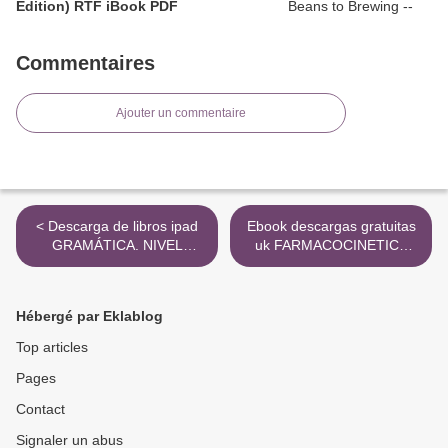
Edition) RTF iBook PDF
Commentaires
Ajouter un commentaire
< Descarga de libros ipad
Ebook descargas gratuitas
GRAMÁTICA. NIVEL
uk FARMACOCINETICA
AVANZADO B2 de
FACIL DJVU MOBI de
CONCHA MORENO
9788448198046 in Spanish
GARCIA, CARMEN
>
Hébergé par Eklablog
HERNANDEZ ALCAIDE,
CLARA MIKI KONDO
Top articles
9788469846407
Pages
Contact
Signaler un abus