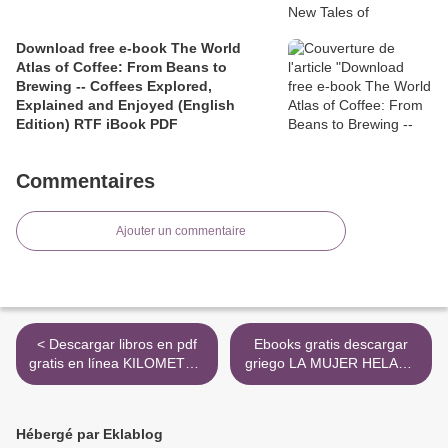
Download free e-book The World
Atlas of Coffee: From Beans to
Brewing -- Coffees Explored,
Explained and Enjoyed (English
Edition) RTF iBook PDF
Commentaires
Ajouter un commentaire
< Descargar libros en pdf
Ebooks gratis descargar
gratis en línea KILOMETRO
griego LA MUJER HELADA
93 de PATRICIA MORENO
en español de ANNIE
RAYA
ERNAUX >
Hébergé par Eklablog