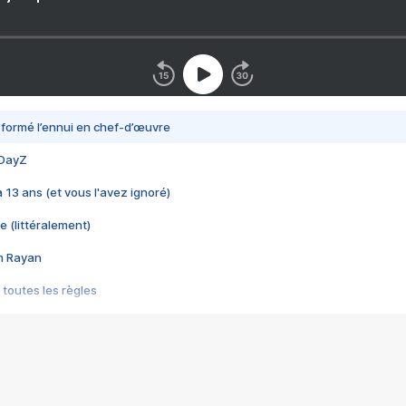
nsformé l’ennui en chef-d’œuvre
 DayZ
 a 13 ans (et vous l'avez ignoré)
e (littéralement)
im Rayan
 toutes les règles
s les jeux vidéo
us choquant de Rockstar ? - Le scandale BULLY
e plus moche de Steam