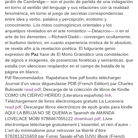
jardín de Cambridge— son el punto de partida de una indagación
en torno al sentido del lenguaje y sus relaciones con la realidad
fenoménica, en torno al juego de secretas correspondencias
entre idea y verbo, palabra y percepción, erotismo y
conocimiento. Los mitos cosmogónicos orientales y los
arquetipos revelados en el arte romántico —Delacroix— o en el
arte de los dementes —Richard Dadd— convergen ocultamente;
el budismo tántrico, en cuanto experiencia mística de lo absoluto,
se revela afín a la revelación poética. El fulgurante genio
expresivo de
Paz
hace de El Mono Gramático una constelación
de signos e imágenes, de presencias fonéticas y semánticas, que
estalla con silencioso resplandor en el campo de batalla de la
página en blanco.
Pdf Recomendados: Rapidshare free pdf books télécharger
Journal d'un vieux dégueulasse PDB (French Edition) par Charles
Bukowski
read pdf
, Descarga de la colección de libros de Kindle
COMO UN CIERVO HERIDO (Literatura española)
link
,
Téléchargement de livres électroniques gratuits La Lucenera
read pdf
, Descargar libros electrónicos de epub gratis para kindle
AQUI LA BRUJA NO SE QUEMA in Spanish de AMANDA
LOVELACE MOBI 9788467055122
download pdf
, Livre
électronique téléchargé gratuitement L'essentiel, et rien d'autre -
L'art du minimalisme pour retrouver sa liberté d'être
9782813215659 par Fumio Sasaki ePub DJVU iBook (French